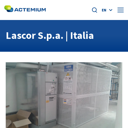
EN
About us
Lascor S.p.a. | Italia
Activities
Search
for:
Industries
Innovation
Contacts
Careers
linkedin
facebook
instagram
youtube