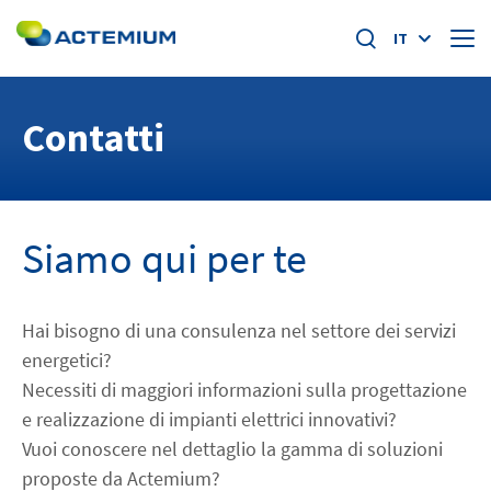
IT
Chi siamo
Contatti
Attività
Ricerca
per:
Mercati
Siamo qui per te
Innovazione
Hai bisogno di una consulenza nel settore dei servizi
Contatti
energetici?
Necessiti di maggiori informazioni sulla progettazione
e realizzazione di impianti elettrici innovativi?
Lavora con noi
Vuoi conoscere nel dettaglio la gamma di soluzioni
proposte da Actemium?
linkedin
facebook
instagram
youtube